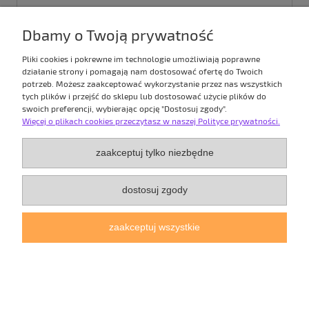
Dbamy o Twoją prywatność
Pliki cookies i pokrewne im technologie umożliwiają poprawne
działanie strony i pomagają nam dostosować ofertę do Twoich
potrzeb. Możesz zaakceptować wykorzystanie przez nas wszystkich
tych plików i przejść do sklepu lub dostosować użycie plików do
swoich preferencji, wybierając opcję "Dostosuj zgody".
Więcej o plikach cookies przeczytasz w naszej Polityce prywatności.
zaakceptuj tylko niezbędne
Nastrojowe Święta - zestaw dwóch świec z
dostosuj zgody
wosku pszczelego
5.0
zaakceptuj wszystkie
89,00 zł
do koszyka