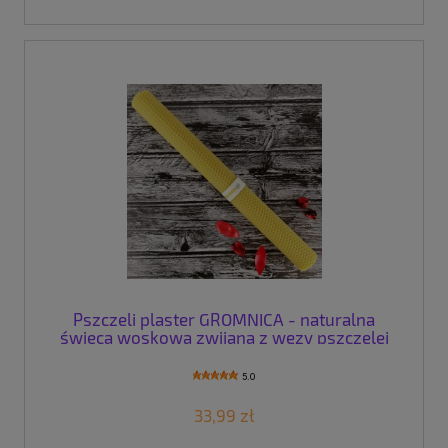
Pszczeli plaster GROMNICA - naturalna
świeca woskowa zwijana z węzy pszczelej
40cm/4,0cm
5.0
33,99 zł