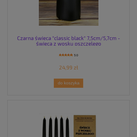
Czarna świeca "classic black" 7,5cm/5,7cm -
świeca z wosku pszczelego
5.0
24,99 zł
do koszyka