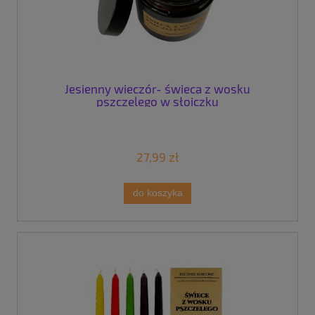
Jesienny wieczór- świeca z wosku
pszczelego w słoiczku
27,99 zł
do koszyka