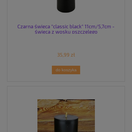
Czarna świeca "classic black" 11cm/5,7cm -
świeca z wosku pszczelego
35,99 zł
do koszyka