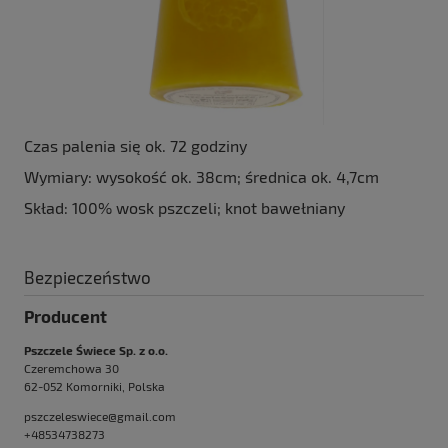
Czas palenia się ok. 72 godziny
Wymiary: wysokość ok. 38cm; średnica ok. 4,7cm
Skład: 100% wosk pszczeli; knot bawełniany
Bezpieczeństwo
Producent
Pszczele Świece Sp. z o.o.
Czeremchowa 30
62-052 Komorniki, Polska
pszczeleswiece@gmail.com
+48534738273