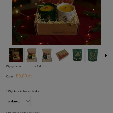
Wysyłka w:
ok 2-7 dni
89,00 zł
Cena:
*
Wybierz kolor słoiczka:
*
Wybierz ozdobny wzór: