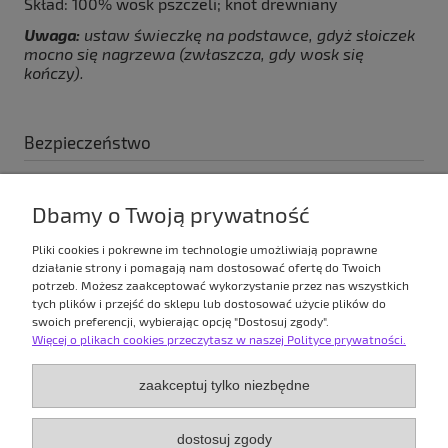
Skład: 100% wosk pszczeli; knot drewniany
Uwaga:
ustaw świeczkę na podstawce, gdyż słoiczek
mocno się nagrzewa (zwłaszcza, gdy wosk się
kończy).
Bezpieczeństwo
Producent
Dbamy o Twoją prywatność
Pszczele Świece Sp. z o.o.
Czeremchowa 30
Pliki cookies i pokrewne im technologie umożliwiają poprawne
62-052 Komorniki, Polska
działanie strony i pomagają nam dostosować ofertę do Twoich
pszczeleswiece@gmail.com
potrzeb. Możesz zaakceptować wykorzystanie przez nas wszystkich
+48534738273
tych plików i przejść do sklepu lub dostosować użycie plików do
swoich preferencji, wybierając opcję "Dostosuj zgody".
Więcej o plikach cookies przeczytasz w naszej Polityce prywatności.
TWOJE KONTO
zaakceptuj tylko niezbędne
PŁATNOŚCI I DOSTAWA
dostosuj zgody