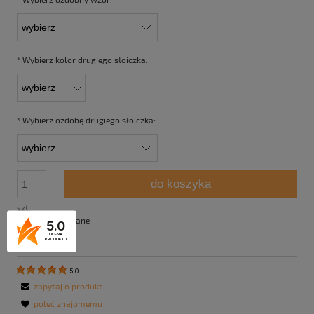
*
Wybierz kolor drugiego słoiczka:
*
Wybierz ozdobę drugiego słoiczka:
do koszyka
szt.
*
- Pole wymagane
5.0
OCENA
PRODUKTU
5.0
zapytaj o produkt
poleć znajomemu