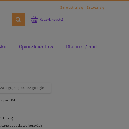
Zarejestruj się
Zaloguj się
Koszyk:
(pusty)
sku
Opinie klientów
Dla firm / hurt
zaloguj się przez google
Shoper ONE.
ruj się
iczne dodatkowe korzyści: