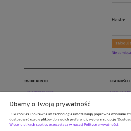
Hasło:
zaloguj 
Nie pamięta
TWOJE KONTO
PŁATNOŚCI 
Twoje zamówienia
Formy płatn
Ustawienia konta
Czas i koszt
Dbamy o Twoją prywatność
Pliki cookies i pokrewne im technologie umożliwiają poprawne działanie s
dostosować użycie plików do swoich preferencji, wybierając opcję "Dostosu
Więcej o plikach cookies przeczytasz w naszej Polityce prywatności.