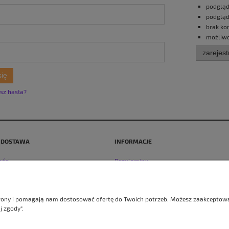
podgląd
podgląd
brak ko
możliwo
zarejest
się
sz hasła?
I DOSTAWA
INFORMACJE
ości
Regulaminy
y dostawy
Zwroty i reklamacje
Polityka prywatności
trony i pomagają nam dostosować ofertę do Twoich potrzeb. Możesz zaakceptować
j zgody".
Sklep internetowy Shoper.pl