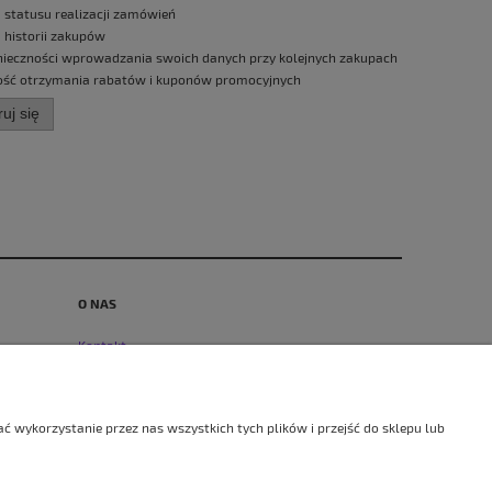
 statusu realizacji zamówień
 historii zakupów
nieczności wprowadzania swoich danych przy kolejnych zakupach
ść otrzymania rabatów i kuponów promocyjnych
ruj się
O NAS
Kontakt
My i Pszczoły
Gwarancja 100% wosku
Opinie Trustmate
 wykorzystanie przez nas wszystkich tych plików i przejść do sklepu lub