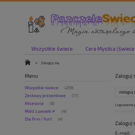
Wszystkie świece
Cera Mystica (świece
»
Zaloguj się
Menu
Zaloguj 
Wszystkie świece
(259)
zaloguj 
Zestawy prezentowe
(17)
Akcesoria
(8)
Logowanie p
Miód z pasieki ✔
(4)
Dla firm / hurt
(4)
Zaloguj 
E-mail: