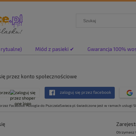
 rytualne)
Miód z pasieki ✔
Gwarancja 100% wo
się przez konto społecznościowe
zaloguj się przez facebook
przez
rzez Facebook i Google do PszczeleSwiece.pl świadczone jest w ramach usługi 
się
Zarejest
Otrzymasz l