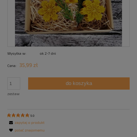
Wysyłka w:
ok 2-7 dni
35,99 zł
Cena:
do koszyka
zestaw
5.0
zapytaj o produkt
poleć znajomemu