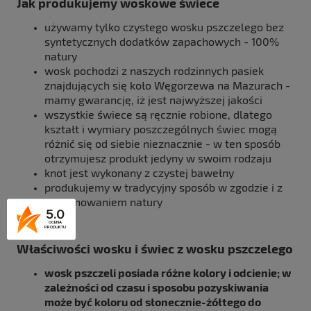
Jak produkujemy woskowe świece
używamy tylko czystego wosku pszczelego bez
syntetycznych dodatków zapachowych - 100%
natury
wosk pochodzi z naszych rodzinnych pasiek
znajdujących się koło Węgorzewa na Mazurach -
mamy gwarancję, iż jest najwyższej jakości
wszystkie świece są ręcznie robione, dlatego
kształt i wymiary poszczególnych świec mogą
różnić się od siebie nieznacznie - w ten sposób
otrzymujesz produkt jedyny w swoim rodzaju
knot jest wykonany z czystej bawełny
produkujemy w tradycyjny sposób w zgodzie i z
poszanowaniem natury
5.0
OCENA
PRODUKTU
Właściwości wosku i świec z wosku pszczelego
wosk pszczeli posiada różne kolory i odcienie; w
zależności od czasu i sposobu pozyskiwania
może być koloru od słonecznie-żółtego do