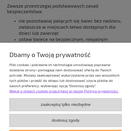
Zawsze przestrzegaj podstawowych zasad
bezpieczeństwa:
nie pozostawiaj palących się świec bez nadzoru,
zwłaszcza w miejscach łatwo dostępnych dla
dzieci lub zwierząt
ustaw świece na bezpiecznym, niepalnym
podłożu, z dala od przedmiotów, które mogą się
zapalić
Dbamy o Twoją prywatność
nie ustawiaj świecy w mocnym przeciągu
nigdy nie przenoś palącej się świecy
Pliki cookies i pokrewne im technologie umożliwiają poprawne
gaś przy pomocy kapturka
działanie strony i pomagają nam dostosować ofertę do Twoich
nie wrzucaj zapałek do wosku
potrzeb. Możesz zaakceptować wykorzystanie przez nas wszystkich
tych plików i przejść do sklepu lub dostosować użycie plików do
zachowaj odległość ok 10cm pomiędzy świecami
swoich preferencji, wybierając opcję "Dostosuj zgody".
Więcej o plikach cookies przeczytasz w naszej Polityce prywatności.
TWOJE KONTO
zaakceptuj tylko niezbędne
PŁATNOŚCI I DOSTAWA
dostosuj zgody
INFORMACJE