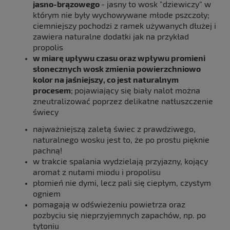
jasno-brązowego
- jasny to wosk "dziewiczy" w
którym nie były wychowywane młode pszczoły;
ciemniejszy pochodzi z ramek używanych dłużej i
zawiera naturalne dodatki jak na przykład
propolis
w miarę upływu czasu oraz wpływu promieni
słonecznych wosk zmienia powierzchniowo
kolor na jaśniejszy, co jest naturalnym
procesem
;
pojawiający się biały nalot można
zneutralizować poprzez delikatne natłuszczenie
świecy
najważniejszą zaletą świec z prawdziwego,
naturalnego wosku jest to, że po prostu pięknie
pachną!
w trakcie spalania wydzielają przyjazny, kojący
aromat z nutami miodu i propolisu
płomień nie dymi, lecz pali się ciepłym, czystym
ogniem
pomagają w odświeżeniu powietrza oraz
pozbyciu się nieprzyjemnych zapachów, np. po
tytoniu