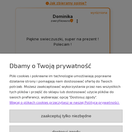
Jak zbieramy opinie?
wyróżniona
Dominika
zweryfikowano
Piękne swieczuszki, super na prezent !
Polecam !
3
0
Dbamy o Twoją prywatność
2021-12-13
Pliki cookies i pokrewne im technologie umożliwiają poprawne
działanie strony i pomagają nam dostosować ofertę do Twoich
potrzeb. Możesz zaakceptować wykorzystanie przez nas wszystkich
tych plików i przejść do sklepu lub dostosować użycie plików do
zebranych i zweryfikowanych przez
swoich preferencji, wybierając opcję "Dostosuj zgody".
Więcej o plikach cookies przeczytasz w naszej Polityce prywatności.
TWOJE KONTO
zaakceptuj tylko niezbędne
PŁATNOŚCI I DOSTAWA
dostosuj zgody